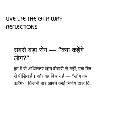
LIVE LIFE THE GITA WAY
REFLECTIONS
सबसे बड़ा रोग — “क्या कहेंगे
लोग?”
हम में से अधिकतर लोग बीमारी से नहीं, एक विचार
से पीड़ित हैं। और वह विचार है — “लोग क्या
कहेंगे?” कितनी बार आपने कोई निर्णय टाल दिया
सिर्फ इसलिए कि समाज क्या सोचेगा? कितनी बार
आपने अपनी पसंद दबा दी क्योंकि परिवार क्या
कहेगा? कितनी बार आपने सच बोलने से खुद को
रोका क्योंकि कहीं छवि खराब न हो जाए? हम जीते
अपने लिए नहीं, प्रतिक्रियाओं के लिए हैं। हम
फैसले दिल से नहीं, डर से लेते हैं। “क्या कहेंगे
लोग” — यह केवल एक वाक्य नहीं है, यह मानसिक