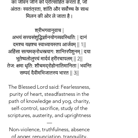
का जीवन जीने को प्रोत्साहित करता है, जो
अंततः स्वतंत्रता, शांति और सर्वोच्च के साथ
मिलन की ओर ले जाता है।
श्रीभगवानुवाच |
अभयं सत्त्वसंशुद्धिर्ज्ञानयोगव्यवस्थिति: |
दानं
दमश्च यज्ञश्च स्वाध्यायस्तप आर्जवम् || 1||
अहिंसा सत्यमक्रोधस्त्याग: शान्तिरपैशुनम् |
दया
भूतेष्वलोलुप्त्वं मार्दवं ह्रीरचापलम् || 2||
तेज: क्षमा धृति: शौचमद्रोहोनातिमानिता |
भवन्ति
सम्पदं दैवीमभिजातस्य भारत || 3||
The Blessed Lord said: Fearlessness,
purity of heart, steadfastness in the
path of knowledge and yog, charity,
self-control, sacrifice, study of the
scriptures, austerity, and uprightness
—
Non-violence, truthfulness, absence
of anger, renunciation, tranquility,