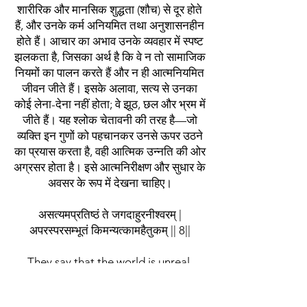
शारीरिक और मानसिक शुद्धता (शौच) से दूर होते
हैं, और उनके कर्म अनियमित तथा अनुशासनहीन
होते हैं। आचार का अभाव उनके व्यवहार में स्पष्ट
झलकता है, जिसका अर्थ है कि वे न तो सामाजिक
नियमों का पालन करते हैं और न ही आत्मनियमित
जीवन जीते हैं। इसके अलावा, सत्य से उनका
कोई लेना-देना नहीं होता; वे झूठ, छल और भ्रम में
जीते हैं। यह श्लोक चेतावनी की तरह है—जो
व्यक्ति इन गुणों को पहचानकर उनसे ऊपर उठने
का प्रयास करता है, वही आत्मिक उन्नति की ओर
अग्रसर होता है। इसे आत्मनिरीक्षण और सुधार के
अवसर के रूप में देखना चाहिए।
असत्यमप्रतिष्ठं ते जगदाहुरनीश्वरम् |
अपरस्परसम्भूतं किमन्यत्कामहैतुकम् || 8||
They say that the world is unreal,
without any foundation, and that it is
without a God. They believe it to be