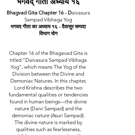
भगवद् गीता अध्याय १६
Bhagvad Gita Chapter 16 - D
aivasura
Sampad Vibhaga Yog
भगवद गीता का अध्याय १६ - दैवासुर सम्पदा
विभाग योग
Chapter 16 of the Bhagavad Gita is
titled "Daivasura Sampad Vibhaga
Yog", which means The Yog of the
Division between the Divine and
Demoniac Natures. In this chapter,
Lord Krishna describes the two
fundamental qualities or tendencies
found in human beings—the divine
nature (Daivi Sampad) and the
demoniac nature (Asuri Sampad).
The divine nature is marked by
qualities such as fearlessness,