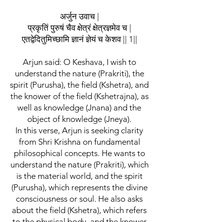
अर्जुन उवाच |
प्रकृतिं पुरुषं चैव क्षेत्रं क्षेत्रज्ञमेव च |
एतद्वेदितुमिच्छामि ज्ञानं ज्ञेयं च केशव || 1||
Arjun said: O Keshava, I wish to
understand the nature (Prakriti), the
spirit (Purusha), the field (Kshetra), and
the knower of the field (Kshetrajna), as
well as knowledge (Jnana) and the
object of knowledge (Jneya).
In this verse, Arjun is seeking clarity
from Shri Krishna on fundamental
philosophical concepts. He wants to
understand the nature (Prakriti), which
is the material world, and the spirit
(Purusha), which represents the divine
consciousness or soul. He also asks
about the field (Kshetra), which refers
to the physical body, and the knower