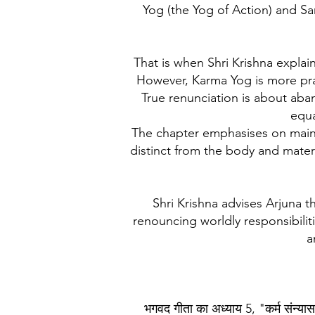
Yog (the Yog of Action) and Sa
That is when Shri Krishna explai
However, Karma Yog is more prac
True renunciation is about aba
equa
The chapter emphasises on maint
distinct from the body and mater
Shri Krishna advises Arjuna t
renouncing worldly responsibiliti
a
भगवद गीता का अध्याय 5, "कर्म संन्यास 