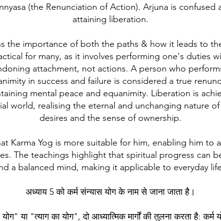
nnyasa (the Renunciation of Action). Arjuna is confused
attaining liberation.
ns the importance of both the paths & how it leads to th
tical for many, as it involves performing one's duties wi
ndoning attachment, not actions. A person who performs t
nimity in success and failure is considered a true renunc
aining mental peace and equanimity. Liberation is achie
ial world, realising the eternal and unchanging nature of
desires and the sense of ownership.
hat Karma Yog is more suitable for him, enabling him to a
es. The teachings highlight that spiritual progress can b
nd a balanced mind, making it applicable to everyday lif
अध्याय 5 को कर्म संन्यास योग के नाम से जाना जाता है।
योग" या "त्याग का योग", दो आध्यात्मिक मार्गों की तुलना करता है: कर्म य