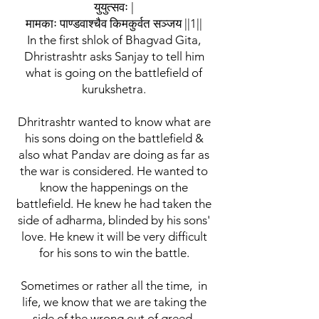
युयुत्सवः |
मामकाः पाण्डवाश्चैव किमकुर्वत सञ्जय ||1||
In the first shlok of Bhagvad Gita,
Dhristrashtr asks Sanjay to tell him
what is going on the battlefield of
kurukshetra.
Dhritrashtr wanted to know what are
his sons doing on the battlefield &
also what Pandav are doing as far as
the war is considered. He wanted to
know the happenings on the
battlefield. He knew he had taken the
side of adharma, blinded by his sons'
love. He knew it will be very difficult
for his sons to win the battle.
Sometimes or rather all the time, in
life, we know that we are taking the
side of the wrong out of greed,