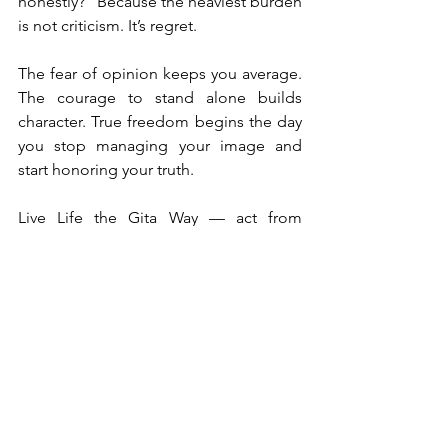
honestly?” Because the heaviest burden 
is not criticism. It’s regret.
The fear of opinion keeps you average. 
The courage to stand alone builds 
character. True freedom begins the day 
you stop managing your image and 
start honoring your truth.
Live Life the Gita Way — act from 
dharma, not from fear. Because in the 
end, you answer to your conscience, 
not the crowd.